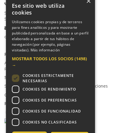
×
Teléfonos:
Ese sitio web utiliza
cookies
Secretaría Ppal:
91 665 80 66
Secretaría Infantil:
91 665 85 90
Utilizamos cookies propias y de terceros
Email:
para fines analíticos y para mostrarte
publicidad personalizada en base a un perfil
colegio@villalkor.com
elaborado a partir de tus hábitos de
navegación (por ejemplo, páginas
visitadas).
Más información
PRIVACIDAD
MOSTRAR TODOS LOS SOCIOS
(1498)
Aviso legal / Política de privacidad
→
Política de cookies
COOKIES ESTRICTAMENTE
SUGERENCIAS Y CANAL DE DENUNCIAS
NECESARIAS
Sugerencias, Quejas, Reclamaciones y Felicitaciones
COOKIES DE RENDIMIENTO
Canal de denuncias
COOKIES DE PREFERENCIAS
REDES SOCIALES
COOKIES DE FUNCIONALIDAD
COOKIES NO CLASIFICADAS