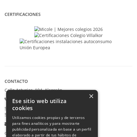
CERTIFICACIONES
CONTACTO
Calle Asturias, 104. Alcorcón
×
Teléfonos:
Ese sitio web utiliza
cookies
Secretaría Ppal:
91 665 80 66
Secretaría Infantil:
91 665 85 90
Utilizamos cookies propias y de terceros
Email:
para fines analíticos y para mostrarte
publicidad personalizada en base a un perfil
colegio@villalkor.com
elaborado a partir de tus hábitos de