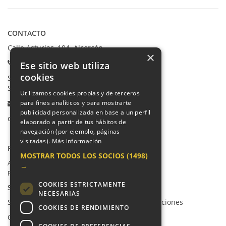
CONTACTO
Calle Asturias, 104. Alcorcón
×
Teléfonos:
Ese sitio web utiliza
cookies
Secretaría Ppal:
91 665 80 66
Secretaría Infantil:
91 665 85 90
Utilizamos cookies propias y de terceros
Email:
para fines analíticos y para mostrarte
publicidad personalizada en base a un perfil
colegio@villalkor.com
elaborado a partir de tus hábitos de
navegación (por ejemplo, páginas
visitadas).
Más información
PRIVACIDAD
MOSTRAR TODOS LOS SOCIOS
(1498)
Aviso legal / Política de privacidad
→
Política de cookies
COOKIES ESTRICTAMENTE
SUGERENCIAS Y CANAL DE DENUNCIAS
NECESARIAS
Sugerencias, Quejas, Reclamaciones y Felicitaciones
COOKIES DE RENDIMIENTO
Canal de denuncias