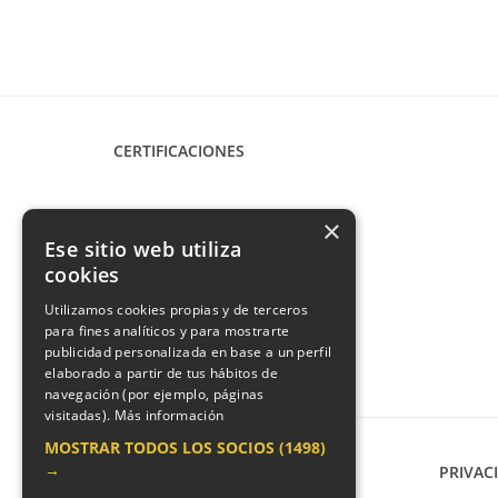
CERTIFICACIONES
×
Ese sitio web utiliza
cookies
Utilizamos cookies propias y de terceros
para fines analíticos y para mostrarte
publicidad personalizada en base a un perfil
elaborado a partir de tus hábitos de
navegación (por ejemplo, páginas
visitadas).
Más información
MOSTRAR TODOS LOS SOCIOS
(1498)
→
CONTACTO
PRIVAC