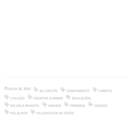
JULIO 28, 2023
ALCORCÓN
CAMPAMENTO
CAMPUS
COLEGIO
CREATIVE SUMMER
EDUCACIÓN
ESCUELA INFANTIL
MADRID
PRIMARIA
VERANO
VILLALKOR
VILLAVICIOSA DE ODÓN