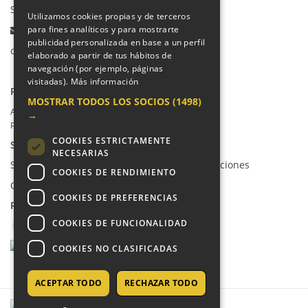
Secretaría Infantil:
91 665 85 90
Utilizamos cookies propias y de terceros
Email:
para fines analíticos y para mostrarte
publicidad personalizada en base a un perfil
colegio@villalkor.com
elaborado a partir de tus hábitos de
navegación (por ejemplo, páginas
visitadas).
Más información
PRIVACIDAD
MOSTRAR TODOS LOS SOCIOS
(1498)
Aviso legal / Política de privacidad
→
Política de cookies
COOKIES ESTRICTAMENTE
SUGERENCIAS Y CANAL DE DENUNCIAS
NECESARIAS
Sugerencias, Quejas, Reclamaciones y Felicitaciones
COOKIES DE RENDIMIENTO
Canal de denuncias
COOKIES DE PREFERENCIAS
REDES SOCIALES
COOKIES DE FUNCIONALIDAD
COOKIES NO CLASIFICADAS
ACEPTAR TODO
RECHAZAR TODO