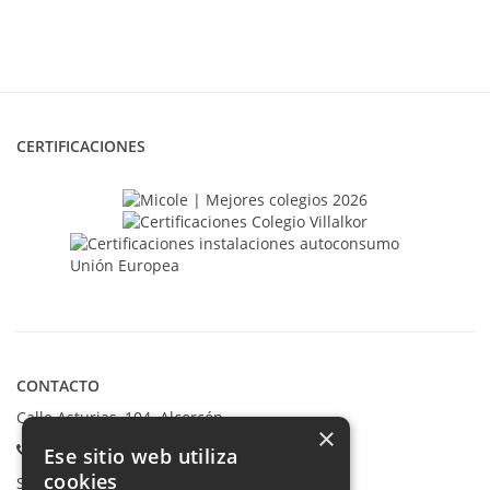
CERTIFICACIONES
CONTACTO
Calle Asturias, 104. Alcorcón
×
Teléfonos:
Ese sitio web utiliza
cookies
Secretaría Ppal:
91 665 80 66