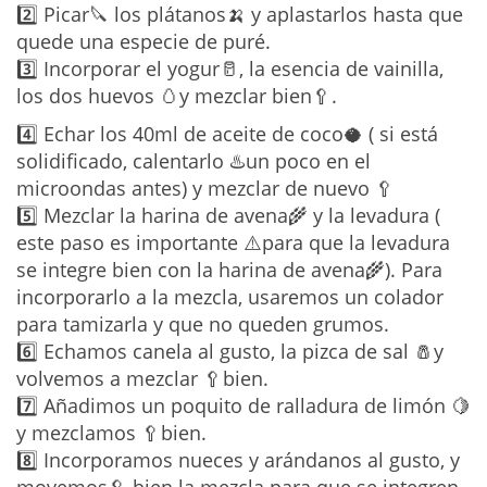
2️⃣ Picar🔪 los plátanos🍌 y aplastarlos hasta que
quede una especie de puré.
3️⃣ Incorporar el yogur🥛, la esencia de vainilla,
los dos huevos 🥚y mezclar bien🥄.
4️⃣ Echar los 40ml de aceite de coco🥥 ( si está
solidificado, calentarlo ♨️un poco en el
microondas antes) y mezclar de nuevo 🥄
5️⃣ Mezclar la harina de avena🌾 y la levadura (
este paso es importante ⚠️para que la levadura
se integre bien con la harina de avena🌾). Para
incorporarlo a la mezcla, usaremos un colador
para tamizarla y que no queden grumos.
6️⃣ Echamos canela al gusto, la pizca de sal 🧂y
volvemos a mezclar 🥄bien.
7️⃣ Añadimos un poquito de ralladura de limón 🍋
y mezclamos 🥄bien.
8️⃣ Incorporamos nueces y arándanos al gusto, y