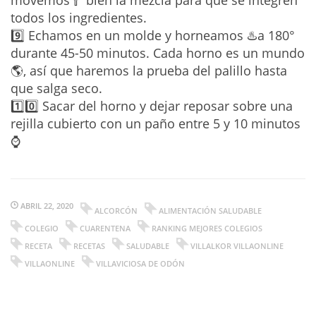
movemos🥄 bien la mezcla para que se integren
todos los ingredientes.
9️⃣ Echamos en un molde y horneamos ♨️a 180°
durante 45-50 minutos. Cada horno es un mundo
🌎, así que haremos la prueba del palillo hasta
que salga seco.
1️⃣0️⃣ Sacar del horno y dejar reposar sobre una
rejilla cubierto con un paño entre 5 y 10 minutos
⌚
ABRIL 22, 2020
ALCORCÓN
ALIMENTACIÓN SALUDABLE
COLEGIO
CUARENTENA
RANKING MEJORES COLEGIOS
RECETA
RECETAS
SALUDABLE
VILLALKOR VILLAONLINE
VILLAONLINE
VILLAVICIOSA DE ODÓN