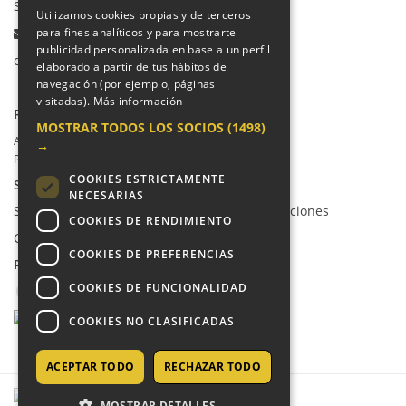
Secretaría Infantil:
91 665 85 90
Utilizamos cookies propias y de terceros
Email:
para fines analíticos y para mostrarte
publicidad personalizada en base a un perfil
colegio@villalkor.com
elaborado a partir de tus hábitos de
navegación (por ejemplo, páginas
visitadas).
Más información
PRIVACIDAD
MOSTRAR TODOS LOS SOCIOS
(1498)
Aviso legal / Política de privacidad
→
Política de cookies
COOKIES ESTRICTAMENTE
SUGERENCIAS Y CANAL DE DENUNCIAS
NECESARIAS
Sugerencias, Quejas, Reclamaciones y Felicitaciones
COOKIES DE RENDIMIENTO
Canal de denuncias
COOKIES DE PREFERENCIAS
REDES SOCIALES
COOKIES DE FUNCIONALIDAD
COOKIES NO CLASIFICADAS
ACEPTAR TODO
RECHAZAR TODO
MOSTRAR DETALLES