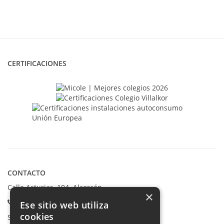
CERTIFICACIONES
CONTACTO
Calle Asturias, 104. Alcorcón
×
Teléfonos:
Ese sitio web utiliza
cookies
Secretaría Ppal:
91 665 80 66