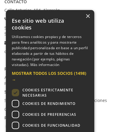
CONTACTO
Calle Asturias, 104. Alcorcón
×
Teléfonos:
Ese sitio web utiliza
cookies
Secretaría Ppal:
91 665 80 66
Secretaría Infantil:
91 665 85 90
Utilizamos cookies propias y de terceros
Email:
para fines analíticos y para mostrarte
publicidad personalizada en base a un perfil
colegio@villalkor.com
elaborado a partir de tus hábitos de
navegación (por ejemplo, páginas
visitadas).
Más información
PRIVACIDAD
MOSTRAR TODOS LOS SOCIOS
(1498)
Aviso legal / Política de privacidad
→
Política de cookies
COOKIES ESTRICTAMENTE
SUGERENCIAS Y CANAL DE DENUNCIAS
NECESARIAS
Sugerencias, Quejas, Reclamaciones y Felicitaciones
COOKIES DE RENDIMIENTO
Canal de denuncias
COOKIES DE PREFERENCIAS
REDES SOCIALES
COOKIES DE FUNCIONALIDAD