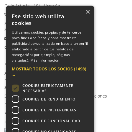
Calle Asturias, 104. Alcorcón
×
Teléfonos:
Ese sitio web utiliza
cookies
Secretaría Ppal:
91 665 80 66
Secretaría Infantil:
91 665 85 90
Utilizamos cookies propias y de terceros
Email:
para fines analíticos y para mostrarte
publicidad personalizada en base a un perfil
colegio@villalkor.com
elaborado a partir de tus hábitos de
navegación (por ejemplo, páginas
visitadas).
Más información
PRIVACIDAD
MOSTRAR TODOS LOS SOCIOS
(1498)
Aviso legal / Política de privacidad
→
Política de cookies
COOKIES ESTRICTAMENTE
SUGERENCIAS Y CANAL DE DENUNCIAS
NECESARIAS
Sugerencias, Quejas, Reclamaciones y Felicitaciones
COOKIES DE RENDIMIENTO
Canal de denuncias
COOKIES DE PREFERENCIAS
REDES SOCIALES
COOKIES DE FUNCIONALIDAD
COOKIES NO CLASIFICADAS