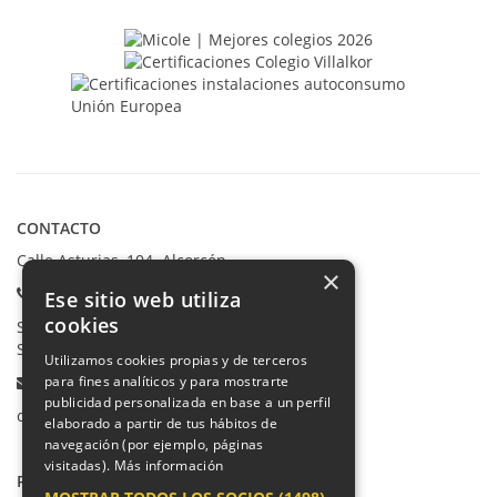
CONTACTO
Calle Asturias, 104. Alcorcón
×
Teléfonos:
Ese sitio web utiliza
cookies
Secretaría Ppal:
91 665 80 66
Secretaría Infantil:
91 665 85 90
Utilizamos cookies propias y de terceros
Email:
para fines analíticos y para mostrarte
publicidad personalizada en base a un perfil
colegio@villalkor.com
elaborado a partir de tus hábitos de
navegación (por ejemplo, páginas
visitadas).
Más información
PRIVACIDAD