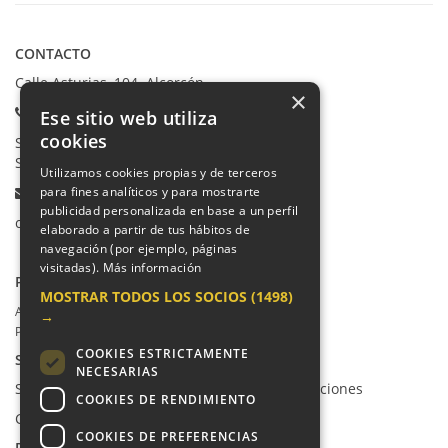
CONTACTO
Calle Asturias, 104. Alcorcón
×
Teléfonos:
Ese sitio web utiliza
cookies
Secretaría Ppal:
91 665 80 66
Secretaría Infantil:
91 665 85 90
Utilizamos cookies propias y de terceros
para fines analíticos y para mostrarte
Email:
publicidad personalizada en base a un perfil
colegio@villalkor.com
elaborado a partir de tus hábitos de
navegación (por ejemplo, páginas
visitadas).
Más información
PRIVACIDAD
MOSTRAR TODOS LOS SOCIOS
(1498)
Aviso legal / Política de privacidad
→
Política de cookies
COOKIES ESTRICTAMENTE
SUGERENCIAS Y CANAL DE DENUNCIAS
NECESARIAS
Sugerencias, Quejas, Reclamaciones y Felicitaciones
COOKIES DE RENDIMIENTO
Canal de denuncias
COOKIES DE PREFERENCIAS
REDES SOCIALES