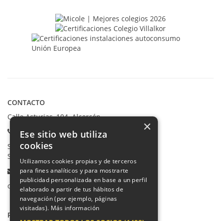
CONTACTO
Calle Asturias, 104. Alcorcón
×
Teléfonos:
Ese sitio web utiliza
cookies
Secretaría Ppal:
91 665 80 66
Secretaría Infantil:
91 665 85 90
Utilizamos cookies propias y de terceros
Email:
para fines analíticos y para mostrarte
publicidad personalizada en base a un perfil
colegio@villalkor.com
elaborado a partir de tus hábitos de
navegación (por ejemplo, páginas
visitadas).
Más información
PRIVACIDAD