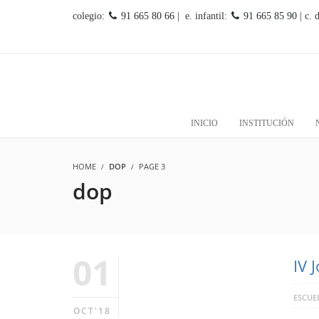
colegio:
91 665 80 66
| e. infantil:
91 665 85 90
| c. 
INICIO
INSTITUCIÓN
HOME
DOP
PAGE 3
dop
01
IV 
ESCUEL
OCT'18