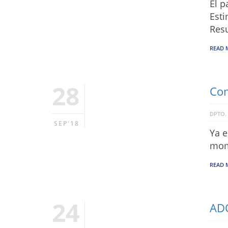
El p
Esti
Resu
READ 
28
Com
DPTO.
SEP'18
Ya e
mome
READ 
24
AD