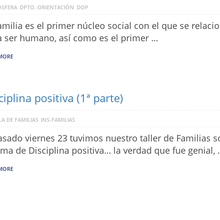
SFERA
DPTO. ORIENTACIÓN
DOP
amilia es el primer núcleo social con el que se relaci
 ser humano, así como es el primer …
MORE
ciplina positiva (1ª parte)
A DE FAMILIAS
INS-FAMILIAS
asado viernes 23 tuvimos nuestro taller de Familias 
ema de Disciplina positiva… la verdad que fue genial,
MORE