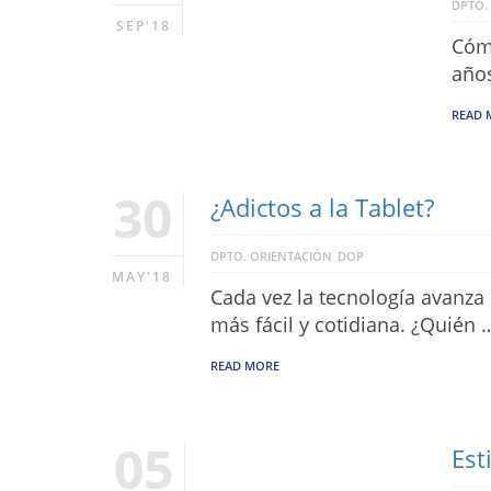
DPTO.
SEP'18
Cómo
años
READ 
30
¿Adictos a la Tablet?
DPTO. ORIENTACIÓN
DOP
MAY'18
Cada vez la tecnología avanza
más fácil y cotidiana. ¿Quién 
READ MORE
05
Est