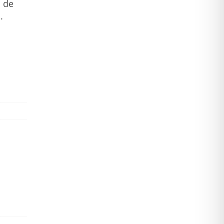
s de
.