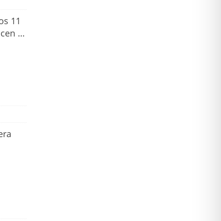
os 11
icen …
era