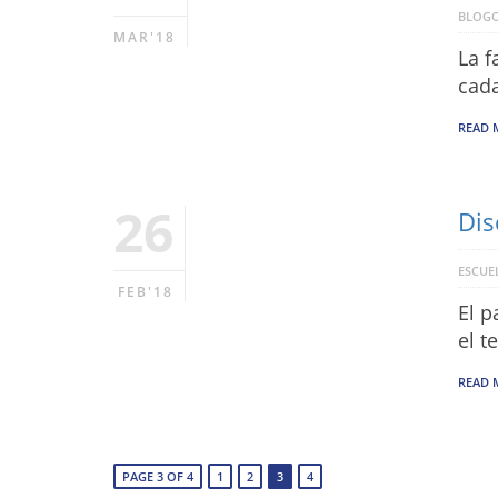
BLOGO
MAR'18
La f
cada
READ 
26
Dis
ESCUEL
FEB'18
El p
el t
READ 
PAGE 3 OF 4
1
2
3
4