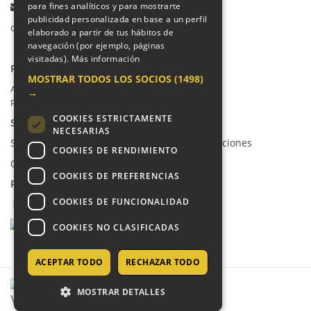
Email:
para fines analíticos y para mostrarte
publicidad personalizada en base a un perfil
colegio@villalkor.com
elaborado a partir de tus hábitos de
navegación (por ejemplo, páginas
visitadas).
Más información
PRIVACIDAD
MOSTRAR TODOS LOS SOCIOS
(1498)
Aviso legal / Política de privacidad
→
Política de cookies
COOKIES ESTRICTAMENTE
SUGERENCIAS Y CANAL DE DENUNCIAS
NECESARIAS
Sugerencias, Quejas, Reclamaciones y Felicitaciones
COOKIES DE RENDIMIENTO
Canal de denuncias
COOKIES DE PREFERENCIAS
REDES SOCIALES
COOKIES DE FUNCIONALIDAD
COOKIES NO CLASIFICADAS
ACEPTAR TODO
RECHAZAR TODO
MOSTRAR DETALLES
COPYRIGHT © 2026 - COLEGIO VILLALKOR