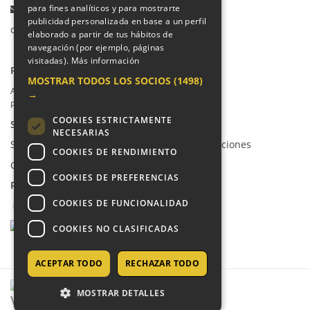
Email:
para fines analíticos y para mostrarte
publicidad personalizada en base a un perfil
colegio@villalkor.com
elaborado a partir de tus hábitos de
navegación (por ejemplo, páginas
visitadas).
Más información
PRIVACIDAD
MOSTRAR TODOS LOS SOCIOS
(1498)
Aviso legal / Política de privacidad
→
Política de cookies
COOKIES ESTRICTAMENTE
SUGERENCIAS Y CANAL DE DENUNCIAS
NECESARIAS
Sugerencias, Quejas, Reclamaciones y Felicitaciones
COOKIES DE RENDIMIENTO
Canal de denuncias
COOKIES DE PREFERENCIAS
REDES SOCIALES
COOKIES DE FUNCIONALIDAD
COOKIES NO CLASIFICADAS
ACEPTAR TODO
RECHAZAR TODO
MOSTRAR DETALLES
COPYRIGHT © 2026 - COLEGIO VILLALKOR