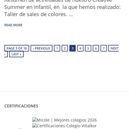
Summer en Infantil, en la que hemos realizado:
Taller de sales de colores. …
READ MORE
PAGE 3 OF 10
‹ PREVIOUS
1
2
3
4
5
6
7
NEXT
›
LAST »
CERTIFICACIONES