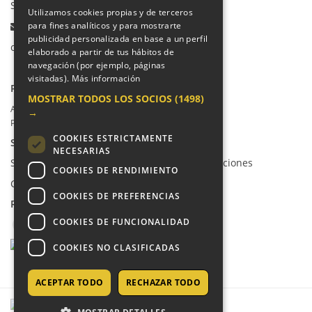
Secretaría Infantil:
91 665 85 90
Utilizamos cookies propias y de terceros
para fines analíticos y para mostrarte
Email:
publicidad personalizada en base a un perfil
colegio@villalkor.com
elaborado a partir de tus hábitos de
navegación (por ejemplo, páginas
visitadas).
Más información
PRIVACIDAD
MOSTRAR TODOS LOS SOCIOS
(1498)
Aviso legal / Política de privacidad
→
Política de cookies
COOKIES ESTRICTAMENTE
SUGERENCIAS Y CANAL DE DENUNCIAS
NECESARIAS
Sugerencias, Quejas, Reclamaciones y Felicitaciones
COOKIES DE RENDIMIENTO
Canal de denuncias
COOKIES DE PREFERENCIAS
REDES SOCIALES
COOKIES DE FUNCIONALIDAD
COOKIES NO CLASIFICADAS
ACEPTAR TODO
RECHAZAR TODO