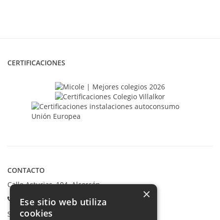
CERTIFICACIONES
CONTACTO
Calle Asturias, 104. Alcorcón
×
Teléfonos:
Ese sitio web utiliza
cookies
Secretaría Ppal:
91 665 80 66