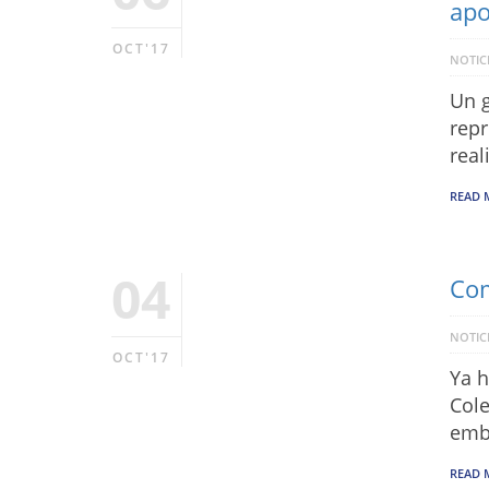
apo
OCT'17
NOTIC
Un g
repr
real
READ 
04
Com
NOTIC
OCT'17
Ya h
Cole
emb
READ 