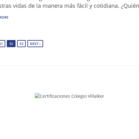
tras vidas de la manera más fácil y cotidiana. ¿Quié
MORE
51
52
53
NEXT ›