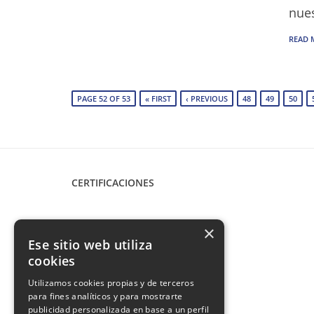
nues
READ 
PAGE 52 OF 53
« FIRST
‹ PREVIOUS
48
49
50
CERTIFICACIONES
×
Ese sitio web utiliza
cookies
Utilizamos cookies propias y de terceros
para fines analíticos y para mostrarte
publicidad personalizada en base a un perfil