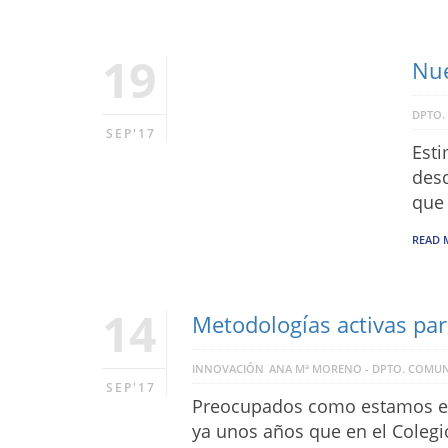
19
Nue
DPTO.
SEP'17
Esti
desd
que 
READ 
14
Metodologías activas par
INNOVACIÓN
ANA Mª MORENO - DPTO. COMUN
SEP'17
Preocupados como estamos en 
ya unos años que en el Colegi