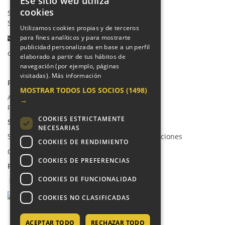
Ese sitio web utiliza
cookies
Secretaría Ppal:
91 665 80 66
Secretaría Infantil:
91 665 85 90
Utilizamos cookies propias y de terceros
para fines analíticos y para mostrarte
Email:
publicidad personalizada en base a un perfil
colegio@villalkor.com
elaborado a partir de tus hábitos de
navegación (por ejemplo, páginas
visitadas).
Más información
PRIVACIDAD
MOSTRAR TODOS LOS SOCIOS
(1498)
Aviso legal / Política de privacidad
→
Política de cookies
COOKIES ESTRICTAMENTE
SUGERENCIAS Y CANAL DE DENUNCIAS
NECESARIAS
Sugerencias, Quejas, Reclamaciones y Felicitaciones
COOKIES DE RENDIMIENTO
Canal de denuncias
COOKIES DE PREFERENCIAS
REDES SOCIALES
COOKIES DE FUNCIONALIDAD
COOKIES NO CLASIFICADAS
ACEPTAR TODO
RECHAZAR TODO