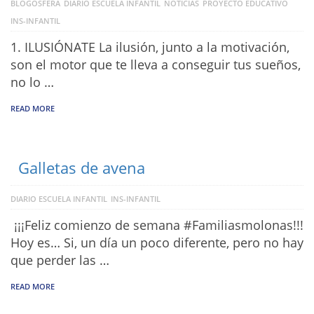
BLOGOSFERA
DIARIO ESCUELA INFANTIL
NOTICIAS
PROYECTO EDUCATIVO
INS-INFANTIL
1. ILUSIÓNATE La ilusión, junto a la motivación,
son el motor que te lleva a conseguir tus sueños,
no lo …
READ MORE
Galletas de avena
DIARIO ESCUELA INFANTIL
INS-INFANTIL
‍‍ ¡¡¡Feliz comienzo de semana #Familiasmolonas!!!
Hoy es… Si, un día un poco diferente, pero no hay
que perder las …
READ MORE