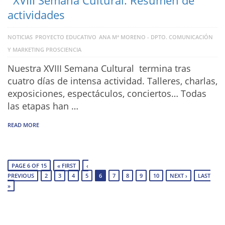
actividades
NOTICIAS
PROYECTO EDUCATIVO
ANA Mª MORENO - DPTO. COMUNICACIÓN
Y MARKETING PROSCIENCIA
Nuestra XVIII Semana Cultural termina tras
cuatro días de intensa actividad. Talleres, charlas,
exposiciones, espectáculos, conciertos… Todas
las etapas han …
READ MORE
PAGE 6 OF 15
« FIRST
‹
PREVIOUS
2
3
4
5
6
7
8
9
10
NEXT ›
LAST
»