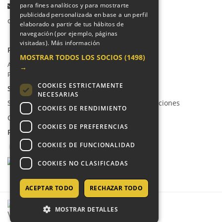
Email:
para fines analíticos y para mostrarte
publicidad personalizada en base a un perfil
colegio@villalkor.com
elaborado a partir de tus hábitos de
navegación (por ejemplo, páginas
visitadas).
Más información
PRIVACIDAD
MOSTRAR TODOS LOS SOCIOS
(1498)
Aviso legal / Política de privacidad
→
Política de cookies
COOKIES ESTRICTAMENTE
SUGERENCIAS Y CANAL DE DENUNCIAS
NECESARIAS
Sugerencias, Quejas, Reclamaciones y Felicitaciones
COOKIES DE RENDIMIENTO
Canal de denuncias
COOKIES DE PREFERENCIAS
REDES SOCIALES
COOKIES DE FUNCIONALIDAD
COOKIES NO CLASIFICADAS
ACEPTAR TODO
RECHAZAR TODO
MOSTRAR DETALLES
COPYRIGHT © 2026 - COLEGIO VILLALKOR